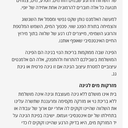
של השלווה והרוגע שבמים הזורמים. הסלע, מים, צמחים
תנועה כל אלה חוברים להרמוניה אחת אחידה של יופי.
למעשה האלמנט נותן שקט נפשי ומסמל את השגשוג
והצמיחה בתורת הפנג שווי. פכפוך המים, השמש המלטפת
והרוגע השמימי, מייצרים לנו רגע של שלווה בתוך מירוץ
החיים האינטנסיבי שאופף אותנו.
הפינה שבה ממוקמות בריכות הנוי בגינה הם הפינה
המושלמת בשבילכם להתרווח ולהתפנק, אלה הם אלמנטים
עיצוביים למטרת עיצוב הגינה אם זו גינה פרטית או גינת
גג.
מזרקות מים לגינה
בית אינו מושלם ללא גינה מעוצבת וגינה אינה מושלמת
ללא בריכת נוי או מזרקה מקסימה ומרעננת שתשרה עלינו
את השלווה שהיינו זקוקים לה אחרי יום ארוך של עבודה או
בתחילתו של יום אינטנסיבי ועמוס. ישיבה בפינת הגינה על
יד המזרקת מים, היא בדיוק הרגע שהיינו זקוקים לו כדי